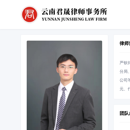
律师
严钦
分局
公司
元、
团队